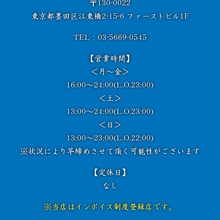
〒130-0022
東京都墨田区江東橋2-15-6 ファーストビル1F
TEL：03-5669-0545
【営業時間】
＜月～金＞
16:00～24:00(L.O.23:00)
＜土＞
13:00～24:00(L.O.23:00)
＜日＞
13:00～23:00(L.O.22:00)
※状況により早締めさせて頂く
可能性がございます
【定休日】
なし
※当店はインボイス制度登録店です。