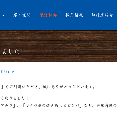
席・空間
限定特典
採用情報
姉妹店紹介
りました
お知らせ
店」をご利用いただき、誠にありがとうございます。
しくなりました！
レアカツ」、「マグロ屋の焼きめしビビンバ」など、当店自慢の