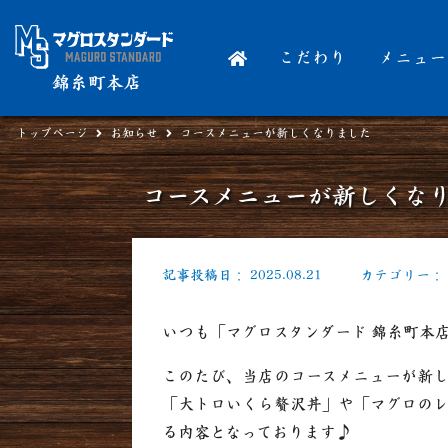
こだわり
メニュー
錦糸町本店
トップページ
お知らせ
コースメニューが新しくなりました
コースメニューが新しくな
記事投稿日：
2025.08.21
カテゴリー：
いつも「マグロスタンダード 錦糸町本
このたび、当店のコースメニューが新
「大トロいくら贅沢丼」や「マグロの
る内容となっております♪