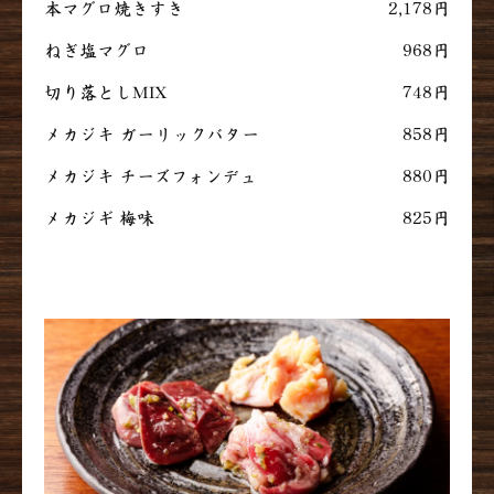
本マグロ焼きすき
2,178円
ねぎ塩マグロ
968円
切り落としMIX
748円
メカジキ ガーリックバター
858円
メカジキ チーズフォンデュ
880円
メカジギ 梅味
825円