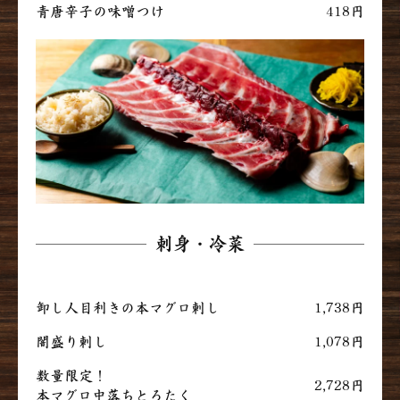
青唐辛子の味噌つけ
418円
刺身・冷菜
卸し人目利きの本マグロ刺し
1,738円
闇盛り刺し
1,078円
数量限定！
2,728円
本マグロ中落ちとろたく