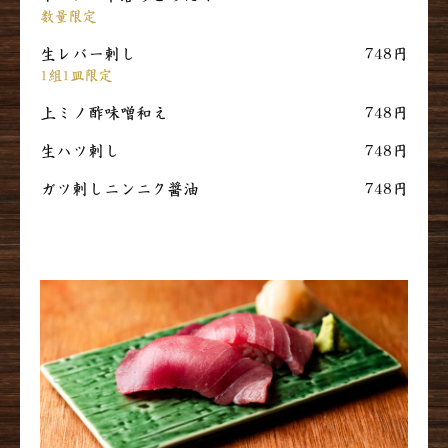
数量限定
生レバー刺し
748円
1組1皿限定
上ミノ酢味噌和え
748円
生ハツ刺し
748円
ガツ刺しニンニク醤油
748円