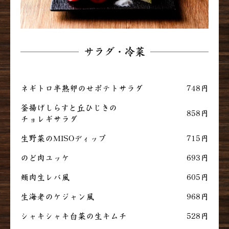
サラダ・冷菜
ネギトロ半熟卵のせポテトサラダ
748円
釜揚げしらすと丘ひじきの
858円
チョレギサラダ
生野菜のMISOディップ
715円
のど肉ユッケ
693円
頬肉生レバ風
605円
生海老のケジャン風
968円
シャキシャキ白菜の生キムチ
528円