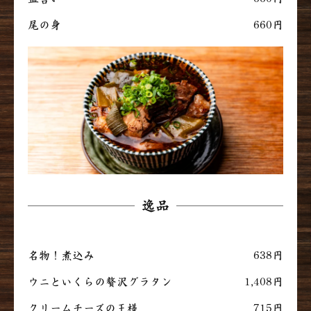
尾の身
660円
逸品
名物！煮込み
638円
ウニといくらの贅沢グラタン
1,408円
クリームチーズの王様
715円