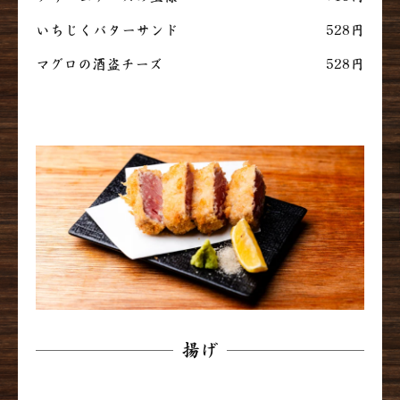
いちじくバターサンド
528円
マグロの酒盗チーズ
528円
揚げ