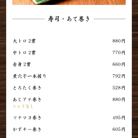
寿司・あて巻き
大トロ 2貫
880円
中トロ 2貫
770円
赤身 2貫
660円
煮穴子一本握り
792円
とろたく巻き
528円
あじアテ巻き
880円
シャリなし
ツナマヨ巻き
495円
かずチー巻き
605円