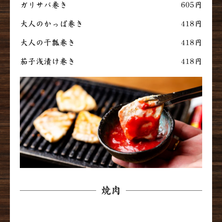
ガリサバ巻き
605円
大人のかっぱ巻き
418円
大人の干瓢巻き
418円
茄子浅漬け巻き
418円
焼肉