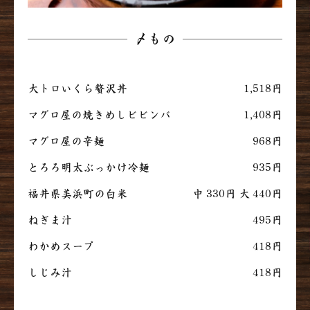
〆もの
大トロいくら贅沢丼
1,518円
マグロ屋の焼きめしビビンバ
1,408円
マグロ屋の辛麺
968円
とろろ明太ぶっかけ冷麺
935円
福井県美浜町の白米
中 330円 大 440円
ねぎま汁
495円
わかめスープ
418円
しじみ汁
418円