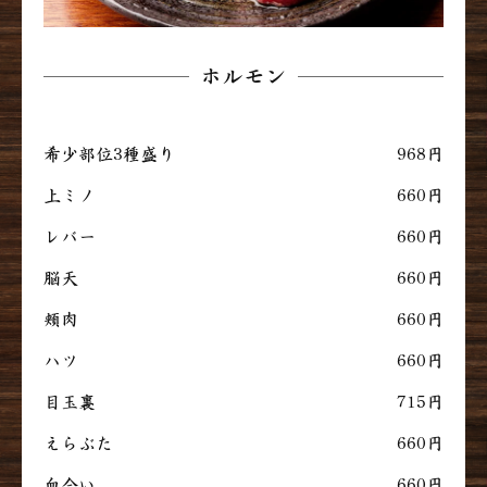
ホルモン
希少部位3種盛り
968円
上ミノ
660円
レバー
660円
脳天
660円
頬肉
660円
ハツ
660円
目玉裏
715円
えらぶた
660円
血合い
660円