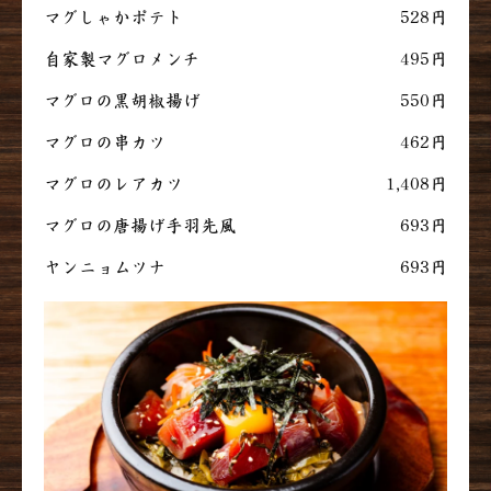
マグしゃかポテト
528円
自家製マグロメンチ
495円
マグロの黒胡椒揚げ
550円
マグロの串カツ
462円
マグロのレアカツ
1,408円
マグロの唐揚げ手羽先風
693円
ヤンニョムツナ
693円